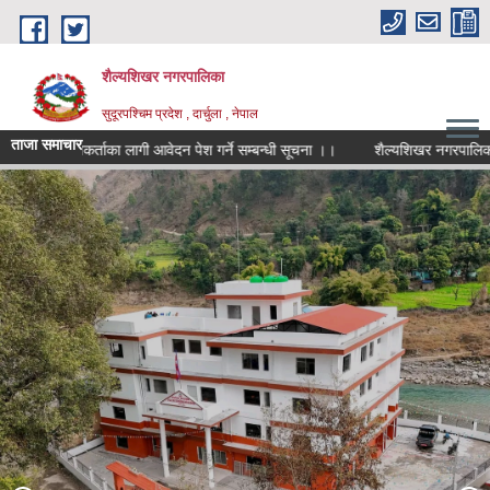
Skip to main content
शैल्यशिखर नगरपालिका
सुदूरपश्चिम प्रदेश , दार्चुला , नेपाल
ताजा समाचार
खोपकर्ताका लागी आवेदन पेश गर्ने सम्बन्धी सूचना ।।
शैल्यशिखर नगरपालिका कार
आ व २०८२/ ८३ मा योजना/ कार्यक्रमहरुको हालसम्मको प्रगति अवस्था र अबको
योजनाबारे नगरपालिकाको शाखा /वडागत समीक्षा कार्यक्रम । मिति : २०८३/०१/३१
गते