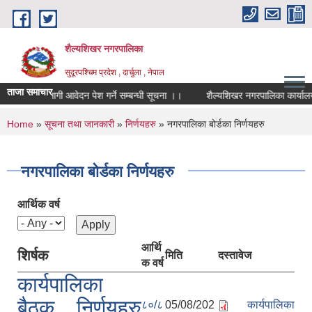
Skip to main content
शैल्यशिखर नगरपालिका
सुदूरपश्चिम प्रदेश , दार्चुला , नेपाल
ताजा समाचार
खोपकर्ताका लागी आवेदन पेश गर्ने सम्बन्धी सूचना ।।
शैल्यशिखर नगरपालिका कार्यालय,
You are here
Home
»
सूचना तथा जानकारी
»
निर्णयहरु
» नगरपालिका बोर्डका निर्णयहरु
नगरपालिका बोर्डका निर्णयहरु
आर्थिक वर्ष
आर्थि
शिर्षक
मिति
दस्तावेज
क वर्ष
कार्यपालिका
बैठक निर्णयहरु
८०/८
05/08/202
कार्यपालिका