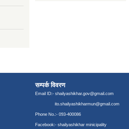
सम्पर्क विवरण
Email ID:-
shailyashikhar.gov@gmail.com
ito.shailyashikharmun@gmail.com
Phone No.:- 093-400086
Facebook:- shailyashikhar minicipality