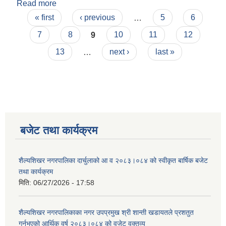
Read more
about शैल्यशिखर नगरपालिका अन्तर्गत आ.व.२०८१/८२ मा
Pages
कार्यक्रम/परियोजना अनुसार बजेट बिनियोजन
« first
‹ previous
…
5
6
7
8
9
10
11
12
13
…
next ›
last »
बजेट तथा कार्यक्रम
शैल्यशिखर नगरपालिका दार्चुलाको आ व २०८३।०८४ को स्वीकृत बार्षिक बजेट
तथा कार्यक्रम
मिति:
06/27/2026 - 17:58
शैल्यशिखर नगरपालिकाका नगर उपप्रमुख श्री शान्ती खडायतले प्रशतुत
गर्नुभएको आर्थिक वर्ष २०८३।०८४ को वजेट वक्तव्य