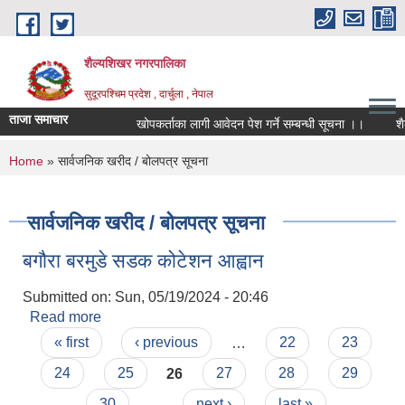
Skip to main content
शैल्यशिखर नगरपालिका
सुदूरपश्चिम प्रदेश , दार्चुला , नेपाल
ताजा समाचार
खोपकर्ताका लागी आवेदन पेश गर्ने सम्बन्धी सूचना ।।
शैल
You are here
Home
» सार्वजनिक खरीद / बोलपत्र सूचना
सार्वजनिक खरीद / बोलपत्र सूचना
बगौरा बरमुडे सडक कोटेशन आह्वान
Submitted on:
Sun, 05/19/2024 - 20:46
Read more
about बगौरा बरमुडे सडक कोटेशन आह्वान
Pages
« first
‹ previous
…
22
23
24
25
26
27
28
29
30
…
next ›
last »