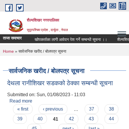
Skip to main content
शैल्यशिखर नगरपालिका
सुदूरपश्चिम प्रदेश , दार्चुला , नेपाल
ताजा समाचार
खोपकर्ताका लागी आवेदन पेश गर्ने सम्बन्धी सूचना ।।
शैल्यशिख
You are here
Home
» सार्वजनिक खरीद / बोलपत्र सूचना
सार्वजनिक खरीद / बोलपत्र सूचना
देथला रानीशिखर सडकको ठेक्का सम्बन्धी सूचना
Submitted on:
Sun, 01/08/2023 - 11:03
Read more
about देथला रानीशिखर सडकको ठेक्का सम्बन्धी सूचना
Pages
« first
‹ previous
…
37
38
39
40
41
42
43
44
45
…
next ›
last »