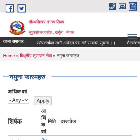
Skip to main content
शैल्यशिखर नगरपालिका
सुदूरपश्चिम प्रदेश , दार्चुला , नेपाल
ताजा समाचार
खोपकर्ताका लागी आवेदन पेश गर्ने सम्बन्धी सूचना ।।
शैल्यशिखर 
You are here
Home
»
विधुतीय शुसासन सेवा
» नमुना फारमहरु
नमुना फारमहरु
आर्थिक वर्ष
आ
र्थि
शिर्षक
मिति
दस्तावेज
क
वर्ष
२०