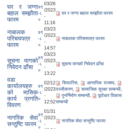
03/26
घर र जग्गा
७९
/2023
बहाल सम्झौता
-८
घर र जग्गा बहाल सम्झौता फारम
-
फारम
०
11:16
03/23
नाबालक
७९
/2023
परिचयपत्र
-८
नाबालक परिचयपत्र फारम
-
फारम
०
14:57
03/23
७९
सूचना मागको
/2023
-८
सूचना मागको निवेदन ढाँचा
निवेदन ढाँचा
-
०
13:22
वडा
02/12
सिफारिस
,
आन्तरिक राजश्व
,
कार्यालयहरु
७९
/2023
पञ्जीकरण
,
सामाजिक सुरक्षा सम्बन्धी
,
को मासिक
-८
-
पुनर्निर्माण सम्बन्धी
,
पूर्वाधार विकास
कार्य प्रगति
०
12:52
सम्बन्धी
विवरण
01/31
७९
नागरिक सेवा
/2023
-८
नागरिक सेवा सन्तुष्टि फारम
सन्तुष्टि फारम
-
०