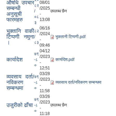
औषधि उपचार
08/01
८२
सम्बन्धी
/2025
/
उपलब्ध छैन
अनुसूची
-
०८
फारमहरु
13:08
३
06/16
भुक्तानि वाकी
८२
/2024
टिप्पणी नमुना
/
भुकतानी टिप्पणी.pdf
-
।
८३
09:46
04/12
७९
/2023
कार्यादेश
-८
कार्यादेश.pdf
-
०
12:51
03/28
व्यवसाय दर्ता/
७९
/2023
नविकरण
-८
व्यवसाय दर्ता/नविकरण सम्बन्धमा
-
सम्बन्धमा
०
11:58
03/26
७९
/2023
उजुरीको ढाँचा
-८
उपलब्ध छैन
-
०
11:18