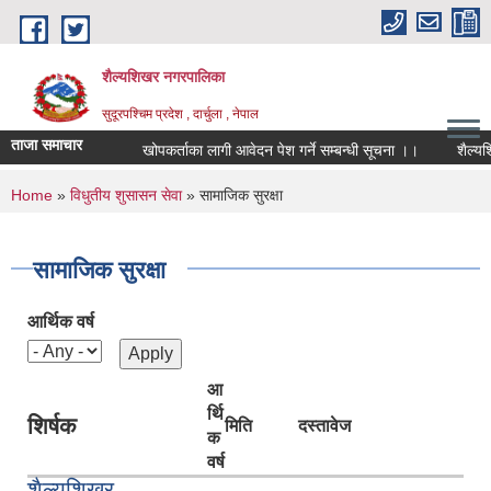
Skip to main content
शैल्यशिखर नगरपालिका
सुदूरपश्चिम प्रदेश , दार्चुला , नेपाल
ताजा समाचार
खोपकर्ताका लागी आवेदन पेश गर्ने सम्बन्धी सूचना ।।
शैल्यशि
You are here
Home
»
विधुतीय शुसासन सेवा
» सामाजिक सुरक्षा
सामाजिक सुरक्षा
आर्थिक वर्ष
आ
र्थि
शिर्षक
मिति
दस्तावेज
क
वर्ष
शैल्यशिखर