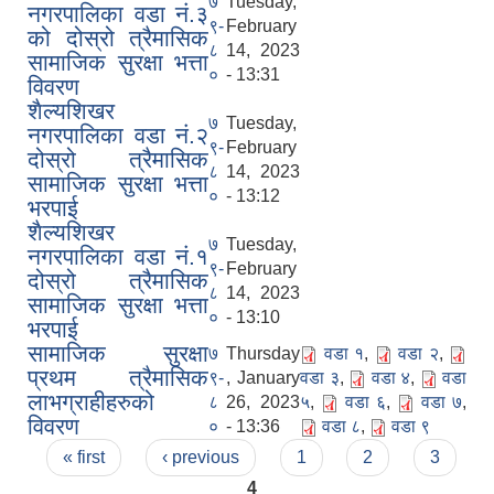
७
Tuesday,
नगरपालिका वडा नं.३
९-
February
को दोस्रो त्रैमासिक
८
14, 2023
सामाजिक सुरक्षा भत्ता
०
- 13:31
विवरण
शैल्यशिखर
७
Tuesday,
नगरपालिका वडा नं.२
९-
February
दोस्रो त्रैमासिक
८
14, 2023
सामाजिक सुरक्षा भत्ता
०
- 13:12
भरपाई
शैल्यशिखर
७
Tuesday,
नगरपालिका वडा नं.१
९-
February
दोस्रो त्रैमासिक
८
14, 2023
सामाजिक सुरक्षा भत्ता
०
- 13:10
भरपाई
सामाजिक सुरक्षा
७
Thursday
वडा १
,
वडा २
,
प्रथम त्रैमासिक
९-
, January
वडा ३
,
वडा ४
,
वडा
लाभग्राहीहरुको
८
26, 2023
५
,
वडा ६
,
वडा ७
,
विवरण
०
- 13:36
वडा ८
,
वडा ९
Pages
« first
‹ previous
1
2
3
4